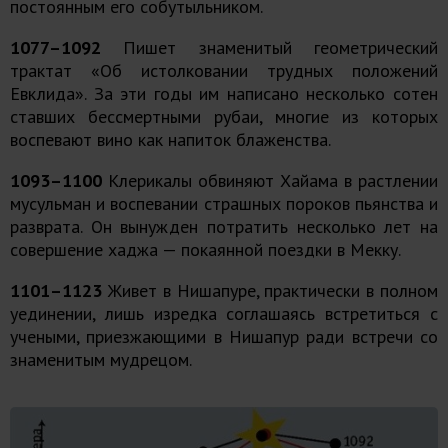
постоянным его собутыльником.
1077–1092
Пишет знаменитый геометрический
трактат «Об истолковании трудных положений
Евклида». За эти годы им написано несколько сотен
ставших бессмертными рубаи, многие из которых
воспевают вино как напиток блаженства.
1093–1100
Клерикалы обвиняют Хайама в растлении
мусульман и воспевании страшных пороков пьянства и
разврата. Он вынужден потратить несколько лет на
совершение хаджа — покаянной поездки в Мекку.
1101–1123
Живет в Нишапуре, практически в полном
уединении, лишь изредка соглашаясь встретиться с
учеными, приезжающими в Нишапур ради встречи со
знаменитым мудрецом.