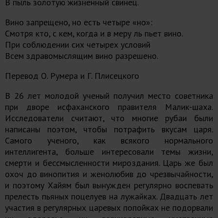
В пыль золотую жизненный свинец.
Вино запрещено, но есть четыре «но»:
Смотря кто, с кем, когда и в меру ль пьет вино.
При соблюдении сих четырех условий
Всем здравомыслящим вино разрешено.
Перевод О. Румера и Г. Плисецкого
В 26 лет молодой ученый получил место советника
при дворе исфаханского правителя Малик-шаха.
Исследователи считают, что многие рубаи были
написаны поэтом, чтобы потрафить вкусам царя.
Самого ученого, как всякого нормального
интеллигента, больше интересовали темы жизни,
смерти и бессмысленности мироздания. Царь же был
охоч до винопития и женолюбив до чрезвычайности,
и поэтому Хайям был вынужден регулярно воспевать
прелесть пьяных поцелуев на лужайках. Двадцать лет
участия в регулярных царевых попойках не подорвали