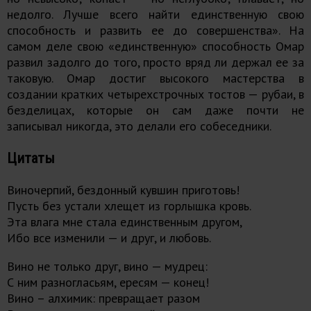
недолго. Лучше всего найти един­ственную свою
способность и развить ее до совершенства». На
самом деле свою «единственную» способность Омар
развил задолго до того, просто вряд ли держал ее за
таковую. Омар достиг высокого мастер­ства в
создании кратких четырехстрочных тостов — рубаи, в
безделицах, которые он сам даже почти не
записывал никогда, это делали его собеседники.
Цитаты
Виночерпий, бездонный кувшин приготовь!
Пусть без устали хлещет из горлышка кровь.
Эта влага мне стала единственным другом,
Ибо все изменили — и друг, и любовь.
Вино не только друг, вино — мудрец:
С ним разногласьям, ересям — конец!
Вино – алхимик: превращает разом