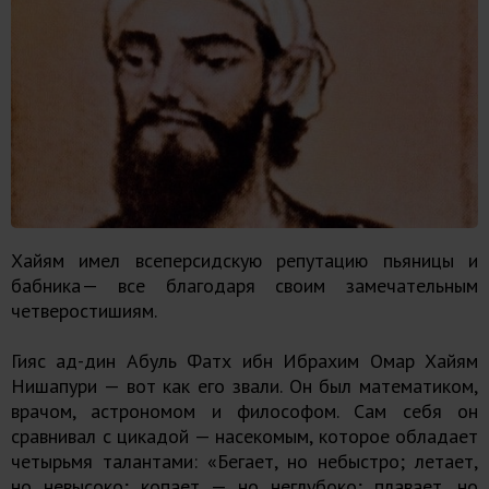
Хайям имел всеперсидскую репутацию пьяницы и
бабника — все благодаря своим замечательным
четверостишиям.
Гияс ад-дин Абуль Фатх ибн Ибрахим Омар Хайям
Нишапури — вот как его звали. Он был математиком,
врачом, астрономом и философом. Сам себя он
сравнивал с цикадой — насекомым, которое обладает
четырьмя талантами: «Бегает, но небыстро; летает,
но невысоко; копает — но неглубоко; плавает, но