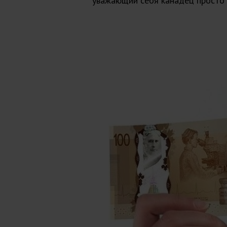
уважающий себя канадец просто 