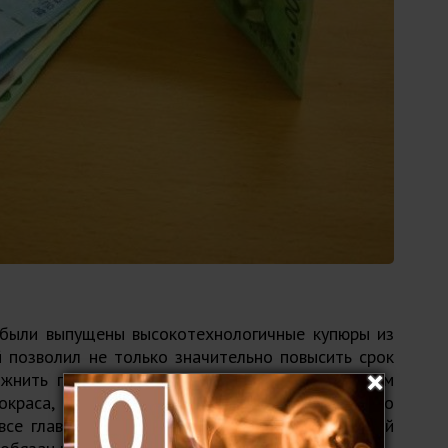
 были выпущены высокотехнологичные купюры из
й позволил не только значительно повысить срок
ожнить подделку. Однако главным достоинством
краса, которую дизайнеры использовали по
 все главные исторические вехи Канады. Каждый