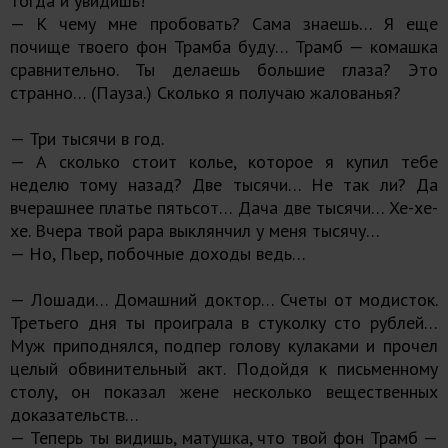
тогда и увидишь!
— К чему мне пробовать? Сама знаешь… Я еще
почище твоего фон Трамба буду… Трамб — комашка
сравнительно. Ты делаешь большие глаза? Это
странно… (Пауза.) Сколько я получаю жалованья?
— Три тысячи в год.
— А сколько стоит колье, которое я купил тебе
неделю тому назад? Две тысячи… Не так ли? Да
вчерашнее платье пятьсот… Дача две тысячи… Хе-хе-
хе. Вчера твой papa выклянчил у меня тысячу…
— Но, Пьер, побочные доходы ведь…
— Лошади… Домашний доктор… Счеты от модисток.
Третьего дня ты проиграла в стуколку сто рублей…
Муж приподнялся, подпер голову кулаками и прочел
целый обвинительный акт. Подойдя к письменному
столу, он показал жене несколько вещественных
доказательств…
— Теперь ты видишь, матушка, что твой фон Трамб —