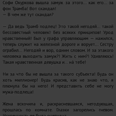
Софи Окуркова вышла замуж за этого… как его… за
фон Трамба! Вот скандал!
— В чем же тут скандал?
— Да ведь Трамб подлец! Это такой негодяй… такой
бессовестный человек! Без всяких принципов! Урод
нравственный! Был у графа управляющим — нажился,
теперь служит на железной дороге и ворует… Сестру
ограбил… Негодяй и вор, одним словом. И за этакого
человека выходить замуж?! Жить с ним?! Удивляюсь!
Такая нравственная девушка и… на́ тебе!
Ни за что бы не вышла за такого субъекта! Будь он
хоть миллионер! Будь красив, как не знаю что, я
плюнула бы на него! И представить себе не могу
мужа-подлеца!
Жена вскочила и, раскрасневшаяся, негодующая,
прошлась по комнате. Глазки загорелись гневом.
Искренность ее была очевидна…