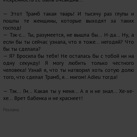
— Этот Трамб такая тварь! И тысячу раз глупы и
пошлы те женщины, которые выходят за таких
господ!
— Тэк-с… Ты, разумеется, не вышла бы… Н-да… Ну, а
если бы ты сейчас узнала, что я тоже… негодяй? Что
бы ты сделала?
— Я? Бросила бы тебя! Не осталась бы с тобой ни на
одну секунду! Я могу любить только честного
человека! Узнай я, что ты натворил хоть сотую долю
того, что сделал Трамб, я… мигом! Adieu тогда!
— Тэк… Гм… Какая ты у меня… А я и не знал… Хе-хе-
хе… Врет бабенка и не краснеет!
Реклама