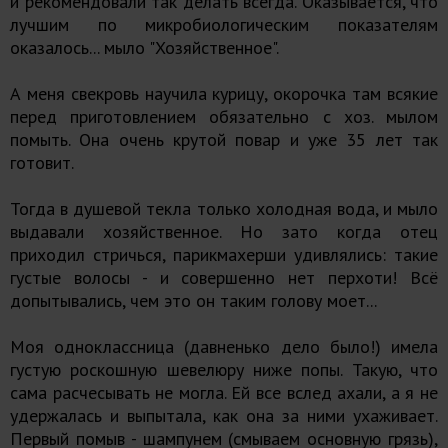
и рекомендовали так делать всегда. Оказывается, что
лучшим по микробиологическим показателям
оказалось... мыло "Хозяйственное".
А меня свекровь научила курицу, окорочка там всякие
перед приготовлением обязательно с хоз. мылом
помыть. Она очень крутой повар и уже 35 лет так
готовит.
Тогда в душевой текла только холодная вода, и мыло
выдавали хозяйственное. Но зато когда отец
приходил стричься, парикмахерши удивлялись: такие
густые волосы - и совершенно нет перхоти! Всё
допытывались, чем это он таким голову моет...
Моя одноклассница (давненько дело было!) имела
густую роскошную шевелюру ниже попы. Такую, что
сама расчесывать не могла. Ей все вслед ахали, а я не
удержалась и выпытала, как она за ними ухаживает.
Первый помыв - шампунем (смываем основную грязь),