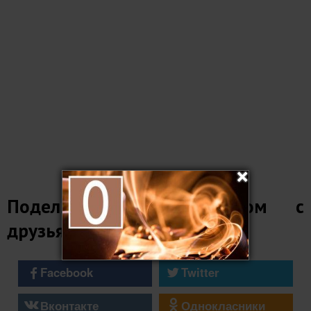
Поделитесь этим постом с
друзьями
Facebook
Twitter
Вконтакте
Однокласники