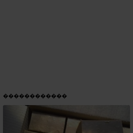
������������