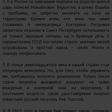
2. А в России за неведение порядка на дорогах взялся
царь Алексей Михайлович. Вероятно, в целях борьбы
с пробками, он запретил въезжать на коне на
территорию Кремля всем, кто имел чин ниже
стольника. А императрица Екатерина Петровна
запретила ездокам в Санкт-Петербурге использовать
не только звуковые сигналы, но и бранную речь. С
нарушителями ППД поступали строго: знатных людей
штрафовали, а простой народ – секли. Могли и
лошадь конфисковать.
3. В конце девятнадцатого века в нашей стране стал
популярен велосипед. Но, для того, чтобы управлять
им, требовалось получить разрешение. Только после
сдачи экзамена выдавался документ на право
вождения и номерной знак на велосипед. В
почтенном возрасте такое удостоверение получил
известный русский писатель Лев Толстой.
4. В 1865 году в Англии был принят закон, согласно