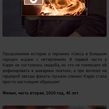
Продолжения истории о героинях «Секса в большом
городе» ждали с нетерпением. В первой части у
Кэрри не состоялась свадьба, но это не помешало ей
дефилировать в шикарных платьях, а при взгляде на
гардероб звезды фанаты пускали слюнки! Кэрри стала
просто настоящим образцом!
Фильм, часть вторая, 2010 год, 45 лет