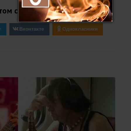
том с друзьями
r
Вконтакте
Однокласники