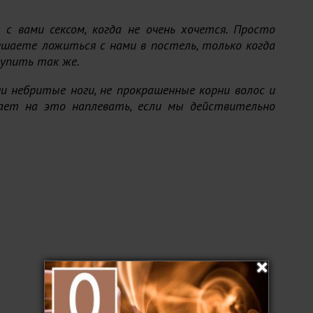
с вами сексом, когда не очень хочется. Просто
ешаете ложиться с нами в постель, только когда
упить так же.
и небритые ноги, не прокрашенные корни волос и
ает на это наплевать, если мы действительно