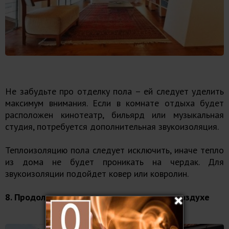
Не забудьте про отделку пола – ей следует уделить
максимум внимания. Если в комнате отдыха будет
расположен кинотеатр, бильярд или музыкальная
студия, потребуется дополнительная звукоизоляция.
Теплоизоляцию пола следует исключить, иначе тепло
из дома не будет проникать на чердак. Для
звукоизоляции подойдет ковер или ковролин.
8. Продолжение зоны отдыха на свежем воздухе