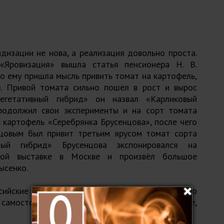
дизации не нова, а реализация довольно проста.
Яровизация» вышла статья пенсионера Н. В.
о ему пришла мысль привить томат на картофель,
. Привой томата сильно пошёл в рост и вырос
егетативный гибрид» он назвал «Карликовый
родолжил свои эксперименты и на сорт томата
 картофель «Серебрянка Брусенцова», после чего
цовым был привит третьим ярусом томат сорта
ный гибрид» Брусенцова экспонировался на
нной выставке в Москве и произвёл большое
ысенко.
сийские школьники на Ямале, прочитав новость о
самостоятельно получили такое же растение,