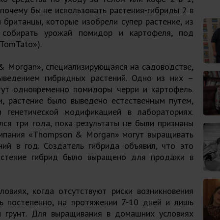
почему бы не использовать растения-гибриды 2 в
 британцы, которые изобрели супер растение, из
собирать урожай помидор и картофеля, под
TomTato»).
& Morgan», специализирующаяся на садоводстве,
ыведением гибридных растений. Одно из них –
ут одновременно помидоры черри и картофель.
, растение было выведено естественным путем,
 генетической модификацией в лабораториях.
ся три года, пока результаты не были признаны
мпания «Thompson & Morgan» могут выращивать
й в год. Создатель гибрида объявил, что это
растение гибрид было выращено для продажи в
ловиях, когда отсутствуют риски возникновения
ть постепенно, на протяжении 7-10 дней и лишь
 грунт. Для выращивания в домашних условиях