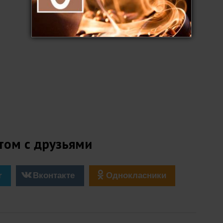
том с друзьями
r
Вконтакте
Однокласники