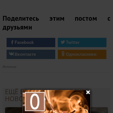
Поделитесь этим постом с
друзьями
Facebook
Twitter
Вконтакте
Однокласники
Источник
ЕЩЁ БОЛЬШЕ ИНТЕРЕСНЫХ
НОВОСТЕЙ: