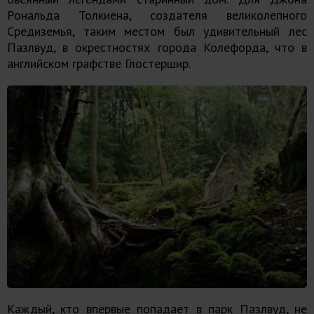
Рональда Толкиена, создателя великолепного
Средиземья, таким местом был удивительный лес
Пазлвуд, в окрестностях города Колефорда, что в
английском графстве Глостершир.
Каждый, кто впервые попадает в парк Пазлвуд, не