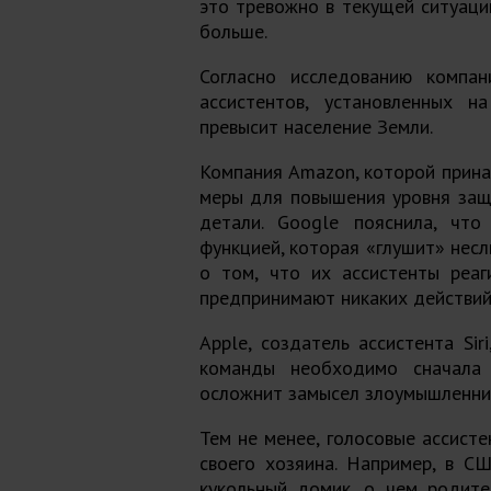
это тревожно в текущей ситуаци
больше.
Согласно
исследованию
компан
ассистентов, установленных на
превысит население Земли.
Компания Amazon
, которой прин
меры для повышения уровня защи
детали. Google пояснила, что
функцией, которая «глушит» нес
о том, что их ассистенты реаг
предпринимают никаких действий,
Apple
, создатель ассистента Si
команды необходимо сначала 
осложнит замысел злоумышленни
Тем не менее, голосовые ассист
своего хозяина. Например, в С
кукольный домик, о чем родите