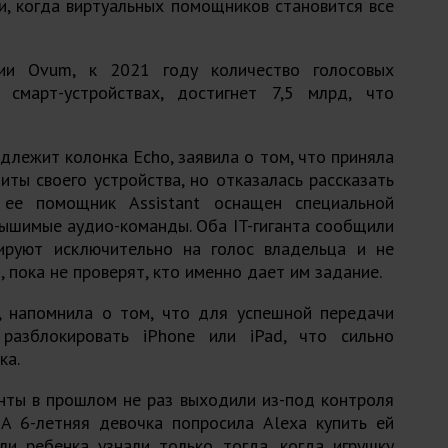
и, когда виртуальных помощников становится все
ии Ovum, к 2021 году количество голосовых
 смарт-устройствах, достигнет 7,5 млрд, что
адлежит колонка Echo, заявила о том, что приняла
ты своего устройства, но отказалась рассказать
 ее помощник Assistant оснащен специальной
лышимые аудио-команды. Оба IT-гиганта сообщили
ируют исключительно на голос владельца и не
 пока не проверят, кто именно дает им задание.
ri, напомнила о том, что для успешной передачи
разблокировать iPhone или iPad, что сильно
ка.
енты в прошлом не раз выходили из-под контроля
ША 6-летняя девочка попросила Alexa купить ей
ли ребенка узнали только тогда, когда игрушку