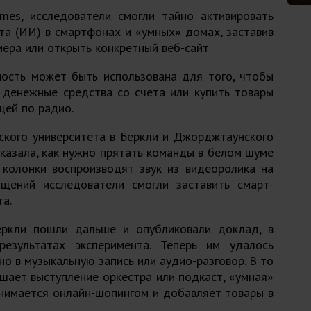
imes
, исследователи смогли тайно активировать
та (ИИ) в смартфонах и «умных» домах, заставив
ера или открыть конкретный веб-сайт.
мость может быть использована для того, чтобы
 денежные средства со счета или купить товары
щей по радио.
ского университета в Беркли и Джорджтаунского
казала, как нужно прятать команды в белом шуме
 колонки воспроизводят звук из видеоролика на
щений исследователи смогли заставить смарт-
а.
ркли пошли дальше и опубликовали доклад, в
езультатах эксперимента. Теперь им удалось
о в музыкальную запись или аудио-разговор. В то
лушает выступление оркестра или подкаст, «умная»
анимается онлайн-шопингом и добавляет товары в