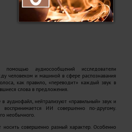
с помощью аудиосообщений исследователи
жду человеком и машиной в сфере распознавания
голоса, как правило, «переводит» каждый звук в
ившиеся слова в предложения.
 в аудиофайл, нейтрализуют «правильный» звук и
й воспринимается ИИ совершенно по-другому.
го необычного.
т носить совершенно разный характер. Особенно