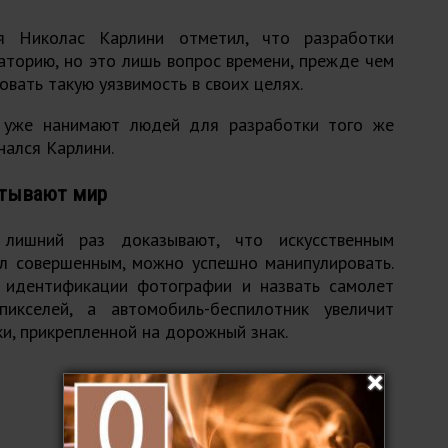
я Николас Карлини отметил, что разработки
аторию, но это лишь вопрос времени, прежде чем
овать такую уязвимость в своих целях.
 уже нанимают людей для разработки того же
нался Карлини.
атывают мир
лишний раз доказывают, что искусственным
ыл совершенным, можно успешно манипулировать.
 идентификации фотографии и назвать самолет
икселей, а автомобиль-беспилотник увеличит
ки, прикрепленной на дорожный знак.