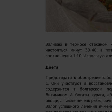
Заливаю в термосе стаканом к
настояться минут 30-40, а по
соотношении 1:10. Использую для
Диета
Предотвратить обострение забол
C. Они участвуют в восстановл
содержится в болгарском пер
Витамином А богаты курага, аб
овощи, а также печень рыбы, яич
Залог успешного лечения ячмен
рук, пользование только личным 