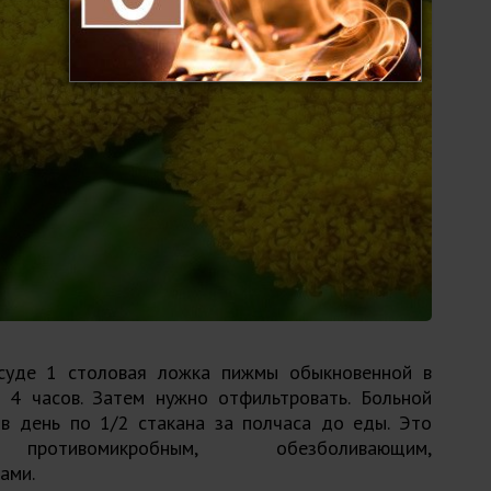
суде 1 столовая ложка пижмы обыкновенной в
4 часов. Затем нужно отфильтровать. Больной
 в день по 1/2 стакана за полчаса до еды. Это
отивомикробным, обезболивающим,
ами.