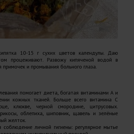
ипятка 10-15 г сухих цветов календулы. Даю
том процеживают. Развожу кипяченой водой в
 примочек и промывания больного глаза.
евания помогает диета, богатая витаминами A и
ении кожных тканей. Больше всего витамина C
це, клюкве, черной смородине, цитрусовых.
рикосы, облепиха, шиповник, щавель и зелёные
ный желток.
я соблюдение личной гигиены: регулярное мытье
полотенцем, индивидуальный посудой.