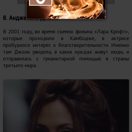
8. Анджелина Джоли
В 2001 году, во время съемок фильма «Лара Крофт»,
которые проходили в Камбодже, в актрисе
пробудился интерес к благотворительности. Именно
там Джоли увидела, в каких нуждах живут люди, и
отправилась с гуманитарной помощью в страны
третьего мира.