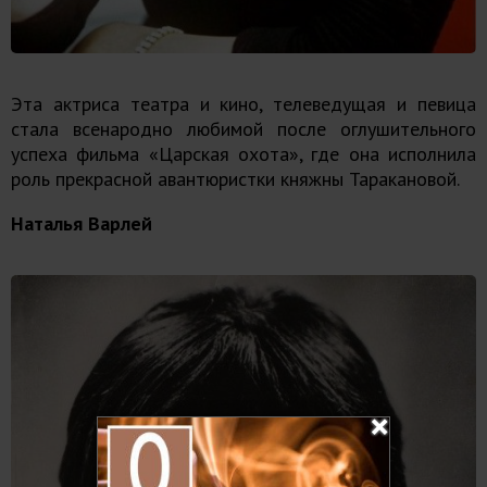
Эта актриса театра и кино, телеведущая и певица
стала всенародно любимой после оглушительного
успеха фильма «Царская охота», где она исполнила
роль прекрасной авантюристки княжны Таракановой.
Наталья Варлей