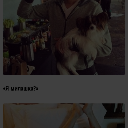
«Я милашка?»