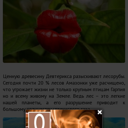
Ценную древесину Девтерикса разыскивают лесорубы.
Сегодня почти 20 % лесов Амазонки уже расчищено,
что угрожает жизни не только крупным птицам Гарпия
но и всему живому на Земле. Ведь лес – это легкие
нашей планеты, а его разрушение приводит к
большому количеству углекислого газа.