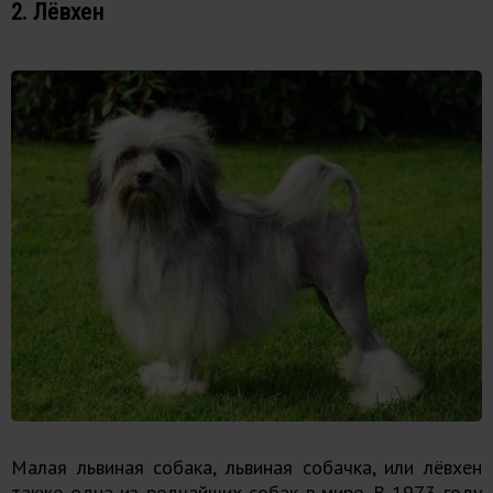
2. Лёвхен
Малая львиная собака, львиная собачка, или лёвхен
также одна из редчайших собак в мире. В 1973 году