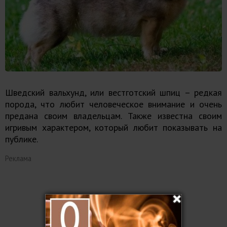
Шведский вальхунд, или вестготский шпиц – редкая
порода, что любит человеческое внимание и очень
предана своим владельцам. Также известна своим
игривым характером, который любит показывать на
публике.
Реклама