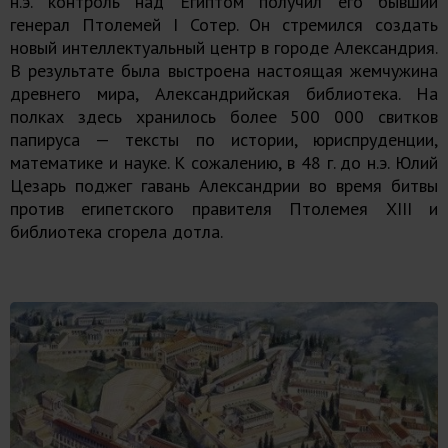
н.э. контроль над Египтом получил его бывший
генерал Птолемей I Сотер. Он стремился создать
новый интеллектуальный центр в городе Александрия.
В результате была выстроена настоящая жемчужина
древнего мира, Александрийская библиотека. На
полках здесь хранилось более 500 000 свитков
папируса — тексты по истории, юриспруденции,
математике и науке. К сожалению, в 48 г. до н.э. Юлий
Цезарь поджег гавань Александрии во время битвы
против египетского правителя Птолемея XIII и
библиотека сгорела дотла.