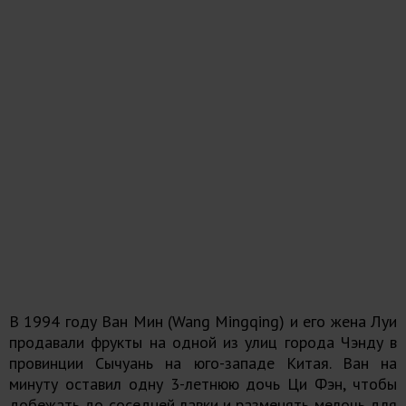
В 1994 году Ван Мин (Wang Mingqing) и его жена Луи
продавали фрукты на одной из улиц города Чэнду в
провинции Сычуань на юго-западе Китая. Ван на
минуту оставил одну 3-летнюю дочь Ци Фэн, чтобы
добежать до соседней лавки и разменять мелочь для