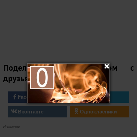
Поделитесь этим постом с
друзьями
Facebook
Twitter
Вконтакте
Однокласники
Источник