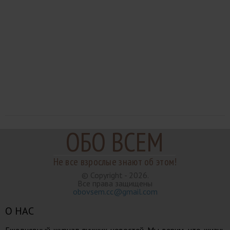
ОБО ВСЕМ
Не все взрослые знают об этом!
© Copyright - 2026.
Все права защищены
obovsem.cc@gmail.com
О НАС
Ежедневный журнал лучших новостей. Мы верим, что жизнь