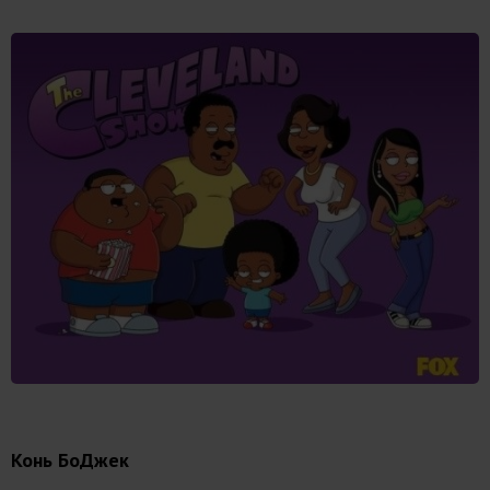
Конь БоДжек