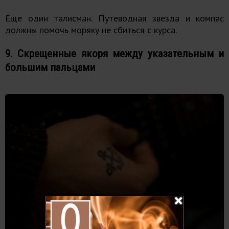
Еще один талисман. Путеводная звезда и компас
должны помочь моряку не сбиться с курса.
9. Скрещенные якоря между указательным и
большим пальцами