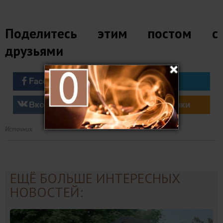
Поделитесь этим постом с
друзьями
Facebook
Twitter
Вконтакте
Однокласники
Источник
ЕЩЁ БОЛЬШЕ ИНТЕРЕСНЫХ
НОВОСТЕЙ: