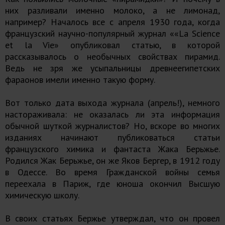
них разливали именно молоко, а не лимонад,
например? Началось все с апреля 1930 года, когда
французский научно-популярный журнал ««La Science
et la Vie» опубликовал статью, в которой
рассказывалось о необычных свойствах пирамид.
Ведь не зря же усыпальницы древнеегипетских
фараонов имели именно такую форму.
Вот только дата выхода журнала (апрель!), немного
настораживала: не оказалась ли эта информация
обычной шуткой журналистов? Но, вскоре во многих
изданиях начинают публиковаться статьи
французского химика и фантаста Жака Берьжье.
Родился Жак Берьжье, он же Яков Бергер, в 1912 году
в Одессе. Во время Гражданской войны семья
переехала в Париж, где юноша окончил Высшую
химическую школу.
В своих статьях Бержье утверждал, что он провел