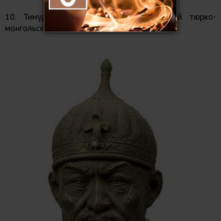
10. Тимур (Тамерлан) — среднеазиатский тюрко-
монгольский военачальник и завоеватель