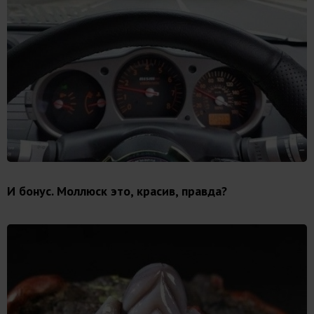
И бонус. Моллюск это, красив, правда?