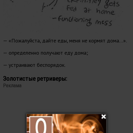
— «Пожалуйста, дайте еды, меня не кормят дома…».
— определенно получают еду дома;
— устраивают беспорядок.
Золотистые ретриверы:
Реклама