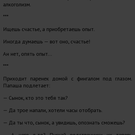
алкоголизм.
***
Ищешь счастье, а приобретаешь опыт.
Иногда думаешь — вот оно, счастье!
Ан нет, опять опыт…
***
Приходит паренек домой с фингалом под глазом.
Папаша подлетает:
— Сынок, кто это тебя так?
— Да трое напали, хотели часы отобрать.
— Да ты что, сынок, а увидишь, опознать сможешь?
— А чего я-то? Пускай родственники их теперь