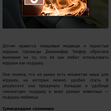
Детям нравятся плюшевые медведи и пушистые
игрушки. Однажды Дженнифер Телфер обратила
внимание на то, что ее сын любит использовать
игрушки как подушку.
Она поняла, что на рынке есть незанятая ниша для
игрушек, на которых можно удобно спать. В
результате она придумала большую и удобную
«мохнатую» подушку в виде разных животных —
подушку-любимца.
Сумасшедшие соломинки