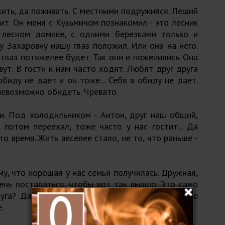
ить, да поживать. С местными подружился. Леший
дит. Он меня с Кузьмичом познакомил - это лесник
 лесном домике, с одними березками только и
у Захаровну нашу глаз положил. Или она на него.
о глаз потяжелее будет. Так они и поженились. Она
вут. В гости к нам часто ходят. Любят друг друга
обиду не дает и он тоже... Себя в обиду не дает.
невозможно обидеть. Чревато.
и. Под холодильником - Антон, друг наш общий,
 потом переехал, тоже часто у нас гостит... Да
о время. Жить веселее стало, не то, что раньше -
му, что хорошая у нас семья получилась. Дружная,
ень постараться, чтобы вот так вышло. Это само
луга? Да каждого из нас. Надеюсь, что и я свою
.