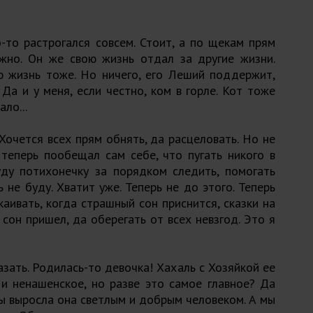
то растрогался совсем. Стоит, а по щекам прям
ожно. Он же свою жизнь отдал за другие жизни.
ю жизнь тоже. Но ничего, его Леший поддержит,
 Да и у меня, если честно, ком в горле. Кот тоже
ло...
 Хочется всех прям обнять, да расцеловать. Но не
 теперь пообещал сам себе, что пугать никого в
уду потихонечку за порядком следить, помогать
 не буду. Хватит уже. Теперь не до этого. Теперь
каивать, когда страшный сон приснится, сказки на
 сон пришел, да оберегать от всех невзгод. Это я
азать. Родилась-то девочка! Хахаль с Хозяйкой ее
 и ненашенское, но разве это самое главное? Да
бы выросла она светлым и добрым человеком. А мы