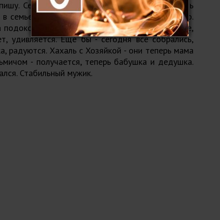
пишу. Сегодня Хозяйку нашу с больницы Хахаль
с в семье еще на одного человека больше стало.
 подоконнике и смотрю на это чудо. Лежит себе,
т, удивляется. Еще бы - сегодня все собрались,
а, радуются. Хахаль с Хозяйкой - они теперь мама
ьмичом - получается, теперь бабушка и дедушка.
тался. Стабильный мужик.