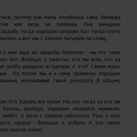
ься, потому как мама хозяйкина, сама Зинаида
ротив нее ведь не попрешь. Она женщина
 Свадьбу тогда хорошую сыграли. Кот тогда опять
ласили, а вот мы с Халком погуляли на славу.
н к нам еще до свадьбы переехал - мы его тоже
но Кот. Вообще, я заметил, что мы всех, кто на
е особо радушно встречали. А что? Самим мало.
дки... Но потом мы и к нему привыкли. Хорошим
ованный, молчаливый такой доходяга. В общем,
ли. Это Хахаль его купил. Мы его тогда за это аж
 Хахаль, вообще, хорошим оказался мужиком,
 любит, о Коте с Халком заботится. Руки у него
 зато сердце - большое и доброе. А это самое
том знатно помог.