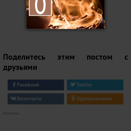
Поделитесь этим постом с
друзьями
Facebook
Twitter
Вконтакте
Однокласники
Источник