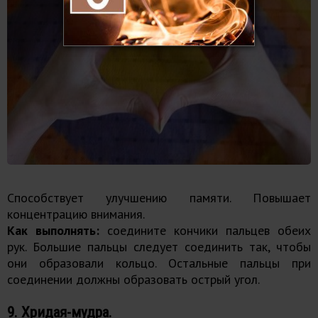
Способствует улучшению памяти. Повышает
концентрацию внимания.
Как выполнять:
соедините кончики пальцев обеих
рук. Большие пальцы следует соединить так, чтобы
они образовали кольцо. Остальные пальцы при
соединении должны образовать острый угол.
9. Хридая-мудра.