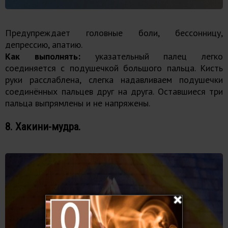
Предупреждает головные боли, бессонницу,
депрессию, апатию.
Как выполнять:
указательный палец легко
соединяется с подушечкой большого пальца. Кисть
руки расслаблена, слегка надавливаем подушечки
соединённых пальцев друг на друга. Оставшиеся три
пальца выпрямлены и не напряжены.
8. Хакини-мудра.