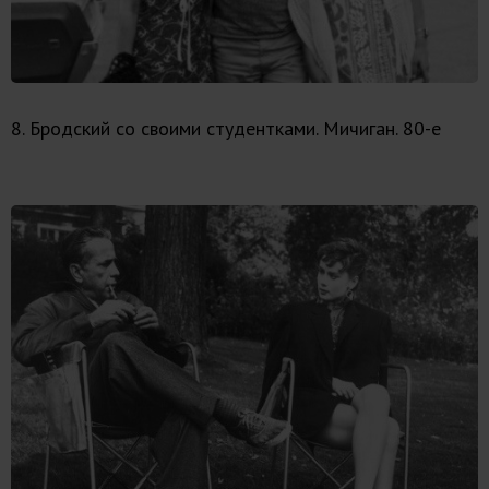
8. Бродский со своими студентками. Мичиган. 80-е