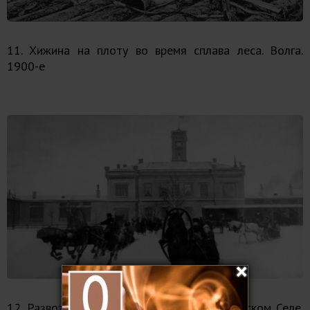
11. Хижина на плоту во время сплава леса. Волга.
1900-е
12. Развозка пассажиров на вокзале в Царском Селе.