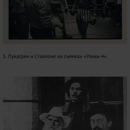
5. Лундгрен и Сталлоне на съемках «Рокки-4»