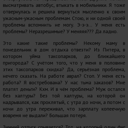
высматривать автобус, втыкать в мобильники. Я тоже
отвернулась и решила вернуться мысленно к своим
ужасным-ужасным проблемам. Стою, и ни одной своей
проблемы вспомнить не могу. Э-э-э… У меня есть
проблемы? Неразрешимые? У меняяя??? Да ладно.
Это какие такие проблемы? Некому маму в
понедельник в дом отдыха отвезти? Из Питера, в
котором уйма таксопарков, до ближайшего
пригорода? С учётом того, что у меня в половине
этих таксопарков скидка? Да, серьёзная проблема,
нечего сказать. На работе аврал? Стоп. У меня есть
работа? Я востребована? У нас тьма заказов? Мне
платят деньги? Кхм. И в чём проблема? Муж остался
без халтуры? Без той халтуры, на которой он
надрывался, как проклятый, с утра до ночи, а потом с
ночи до утра переживал, что зарплату копеечную
вовремя не выдали? Большая потеря.
Зимний отпуск срывается? Тот, на который один фиг