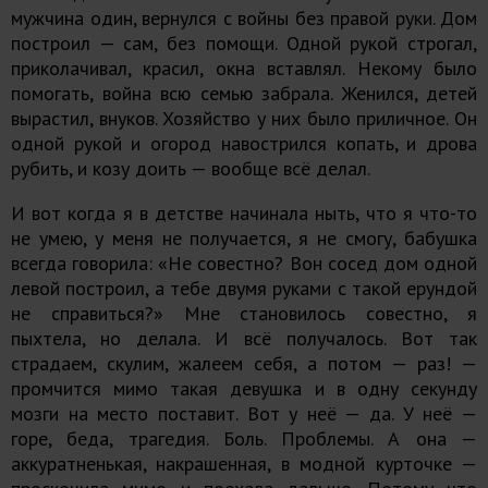
мужчина один, вернулся с войны без правой руки. Дом
построил — сам, без помощи. Одной рукой строгал,
приколачивал, красил, окна вставлял. Некому было
помогать, война всю семью забрала. Женился, детей
вырастил, внуков. Хозяйство у них было приличное. Он
одной рукой и огород навострился копать, и дрова
рубить, и козу доить — вообще всё делал.
И вот когда я в детстве начинала ныть, что я что-то
не умею, у меня не получается, я не смогу, бабушка
всегда говорила: «Не совестно? Вон сосед дом одной
левой построил, а тебе двумя руками с такой ерундой
не справиться?» Мне становилось совестно, я
пыхтела, но делала. И всё получалось. Вот так
страдаем, скулим, жалеем себя, а потом — раз! —
промчится мимо такая девушка и в одну секунду
мозги на место поставит. Вот у неё — да. У неё —
горе, беда, трагедия. Боль. Проблемы. А она —
аккуратненькая, накрашенная, в модной курточке —