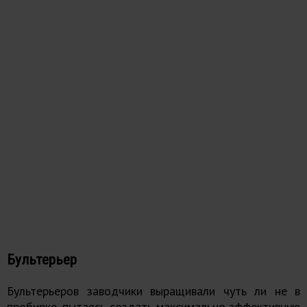
Бультерьер
Бультерьеров заводчики выращивали чуть ли не в
пробирке, пытаясь создать максимально эффективную