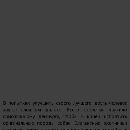
В попытках улучшить своего лучшего друга человек
зашел слишком далеко. Всего столетия хватило
самозванному демиургу, чтобы в конец испортить
оригинальные породы собак. Элегантные охотничьи
псы выродились в коротконогих ублюдков, способных