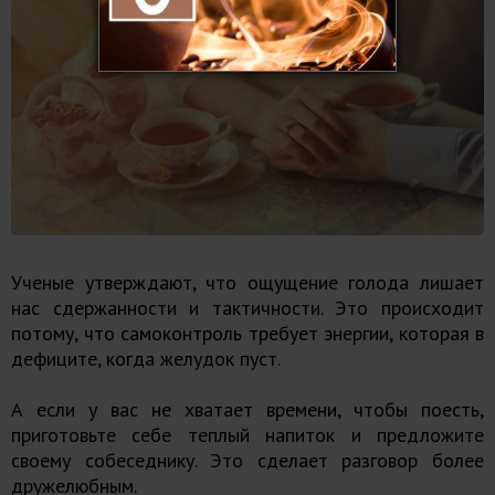
Ученые утверждают, что ощущение голода лишает
нас сдержанности и тактичности. Это происходит
потому, что самоконтроль требует энергии, которая в
дефиците, когда желудок пуст.
А если у вас не хватает времени, чтобы поесть,
приготовьте себе теплый напиток и предложите
своему собеседнику. Это сделает разговор более
дружелюбным.